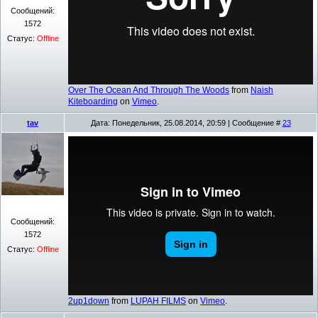
Сообщений:
1572
Статус:
Offline
Over The Ocean And Through The Woods
from
Naish
Kiteboarding
on
Vimeo
.
tav
Дата: Понедельник, 25.08.2014, 20:59 | Сообщение #
23
Сообщений:
1572
Статус:
Offline
2up1down
from
LUPAH FILMS
on
Vimeo
.