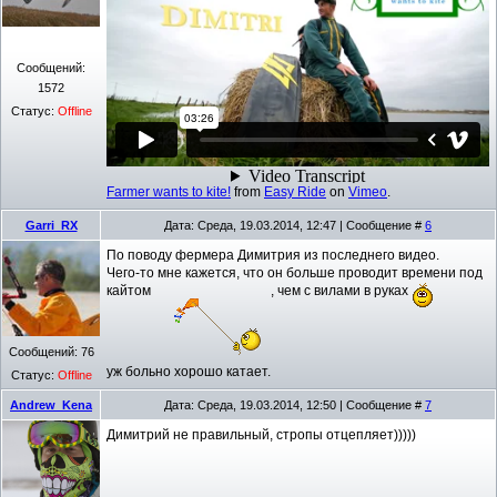
Сообщений:
1572
Статус:
Offline
Farmer wants to kite!
from
Easy Ride
on
Vimeo
.
Garri_RX
Дата: Среда, 19.03.2014, 12:47 | Сообщение #
6
По поводу фермера Димитрия из последнего видео.
Чего-то мне кажется, что он больше проводит времени под
кайтом
, чем с вилами в руках
Сообщений:
76
уж больно хорошо катает.
Статус:
Offline
Andrew_Kena
Дата: Среда, 19.03.2014, 12:50 | Сообщение #
7
Димитрий не правильный, стропы отцепляет)))))