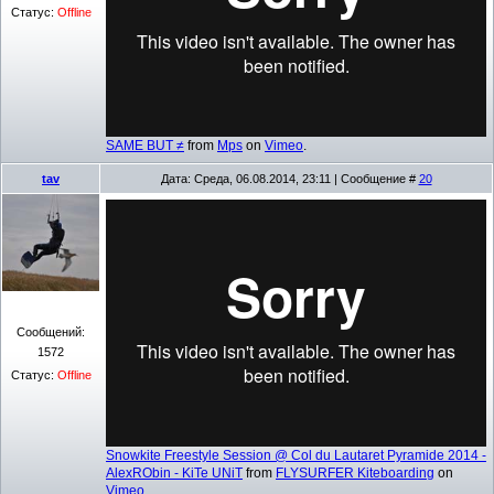
Статус:
Offline
SAME BUT ≠
from
Mps
on
Vimeo
.
tav
Дата: Среда, 06.08.2014, 23:11 | Сообщение #
20
Сообщений:
1572
Статус:
Offline
Snowkite Freestyle Session @ Col du Lautaret Pyramide 2014 -
AlexRObin - KiTe UNiT
from
FLYSURFER Kiteboarding
on
Vimeo
.