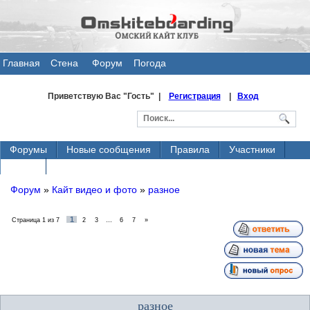
Главная
Стена
Форум
Погода
общения
Приветствую Вас
"Гость" |
Регистрация
|
Вход
Форумы
Новые сообщения
Правила
Участники
Поиск
Форум
»
Кайт видео и фото
»
разное
1
Страница
1
из
7
2
3
…
6
7
»
разное