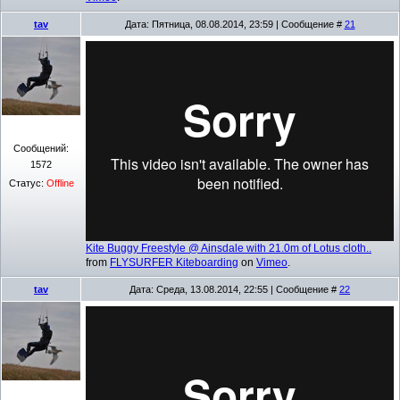
tav
Дата: Пятница, 08.08.2014, 23:59 | Сообщение #
21
Сообщений:
1572
Статус:
Offline
Kite Buggy Freestyle @ Ainsdale with 21.0m of Lotus cloth..
from
FLYSURFER Kiteboarding
on
Vimeo
.
tav
Дата: Среда, 13.08.2014, 22:55 | Сообщение #
22