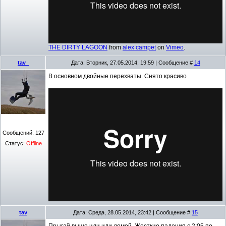
THE DIRTY LAGOON
from
alex campet
on
Vimeo
.
tav_
Дата: Вторник, 27.05.2014, 19:59 | Сообщение #
14
В основном двойные перехваты. Снято красиво
Сообщений:
127
Статус:
Offline
tav
Дата: Среда, 28.05.2014, 23:42 | Сообщение #
15
Прыгай выше или иди домой. Жесткие падения с 2:05 по