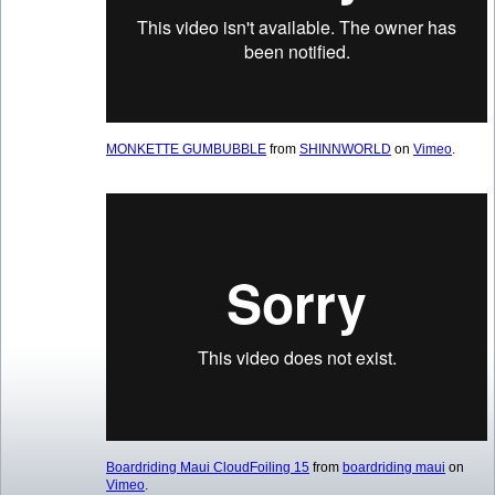
MONKETTE GUMBUBBLE
from
SHINNWORLD
on
Vimeo
.
Boardriding Maui CloudFoiling 15
from
boardriding maui
on
Vimeo
.