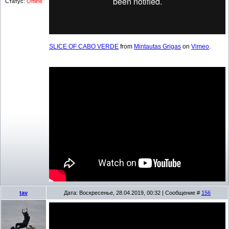
Статус:
Offline
SLICE OF CABO VERDE
from
Mintautas Grigas
on
Vimeo
.
tav
Дата: Воскресенье, 28.04.2019, 00:32 | Сообщение #
156