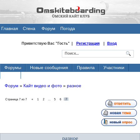
Главная
Стена
Форум
Погода
общения
Приветствую Вас
"Гость" |
Регистрация
|
Вход
Форумы
Новые сообщения
Правила
Участники
Поиск
Форум
»
Кайт видео и фото
»
разное
7
Страница
7
из
7
«
1
2
…
5
6
разное