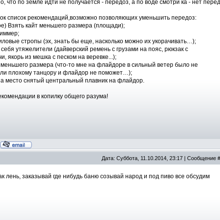
о, что по земле идти не получается - передоз, а по воде смотри ка - нет пере
док список рекомендаций,возможно позволяющих уменьшить передоз:
ое) Взять кайт меньшего размера (площади);
риммер;
силовые стропы (эх, знать бы еще, насколько можно их укорачивать…);
а себя утяжелители (дайверский ремень с грузами на пояс, рюкзак с
и, якорь из мешка с песком на веревке...);
у меньшего размера (что-то мне на флайдоре в сильный ветер было не
и плохому танцору и флайдор не поможет…);
на место снятый центральный плавник на флайдор.
комендации в копилку общего разума!
Дата: Суббота, 11.10.2014, 23:17 | Сообщение 
ак лень, заказывай где нибудь баню созывай народ и под пиво все обсудим