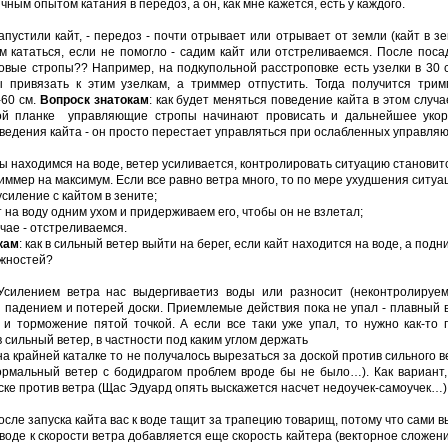
чным опытом катания в передоз, а он, как мне кажется, есть у каждого.
апустили кайт, - передоз - почти отрывает или отрывает от земли (кайт в з
м кататься, если не помогло - садим кайт или отстреливаемся. После пос
овые стропы?? Например, на подкупольной расстроповке есть узелки в 30 с
 привязать к этим узелкам, а триммер отпустить. Тогда получится три
-60 см.
Вопроск знатокам
: как будет меняться поведение кайта в этом случа
й планке управляющие стропы начинают провисать и дальнейшее укор
едения кайта - он просто перестает управляться при ослабленных управляю
ы находимся на воде, ветер усиливается, контролировать ситуацию становит
иммер на максимум. Если все равно ветра много, то по мере ухудшения ситуа
силение с кайтом в зените;
т на воду одним ухом и придерживаем его, чтобы он не взлетал;
учае - отстреливаемся.
кам
: как в сильный ветер выйти на берег, если кайт находится на воде, а подн
ожностей?
Усилением ветра нас выдергиваетиз воды или разносит (неконтролируем
 падением и потерей доски. Приемлемые действия пока не упал - плавный вы
х и торможение пятой точкой. А если все таки уже упал, то нужно как-то 
 сильный ветер, в частности под каким углом держать
на крайней каталке то не получалось вырезаться за доской против сильного в
ормальный ветер с бодидрагом проблем вроде бы не было…). Как вариант, 
оске против ветра (Щас Эдуард опять выскажется насчет недоучек-самоучек…)
осле запуска кайта вас к воде тащит за трапецию товарищ, потому что сами 
 воде к скорости ветра добавляется еще скорость кайтера (векторное сложени