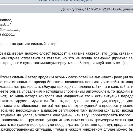
Дата: Суббота, 11.10.2014, 22:24 | Сообщение 
вопрос,
редоз?
 большеват,
 дорос...
ра поговорить за сильный ветер!
сем кайтерам знакомо слово"Передоз" и, как мне кажется, это _опа, связан
ком случае отказаться от каталки, но это не всегда возможно (приехал за
 в процессе и нужно как минимум вернуться на берег, ниачкуй опять же…).
йтом в сильный ветер вроде бы особых сложностей не вызывает - реакции п
о тяги становится гораздо больше и начинаешь понимать, что избыток мощ
ожешь контролировать (Эдуард приводит аналогию кайтинга в сильный вете
меете опыта управления настоящим спортивным автомобилем, то вряд-ли в
ься). То бишь потеря контроля над мощностью это и есть ситуация передо
атаются, другие - мучаются. То есть, передоз - это ситуация, когда для д
а, сила и стабильность ветра) контроль над ситуацией в процессе управл
том, что необходимый диапазон регулировки тяги планкой (дипауэр) наход
отпущена до упора, а хочется еще уменьшить тягу. Корректировать возрос
граничены конструктивно - укоротить силовые стропы триммером можно приме
падать вситуацию передоза уже неоднократно (и не мне одному), предлага
 распространенных ситуаций, чтобы в каждом конкретном случае можно бы