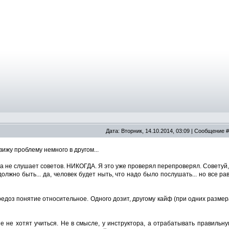
Дата: Вторник, 14.10.2014, 03:09 | Сообщение 
вижу проблему немного в другом...
да не слушает советов. НИКОГДА. Я это уже проверял перепроверял. Советуй, н
и должно быть... да, человек будет ныть, что надо было послушать... но все 
редоз понятие относительное. Одного дозит, другому кайф (при одних размера
е не хотят учиться. Не в смысле, у инструктора, а отрабатывать правильную