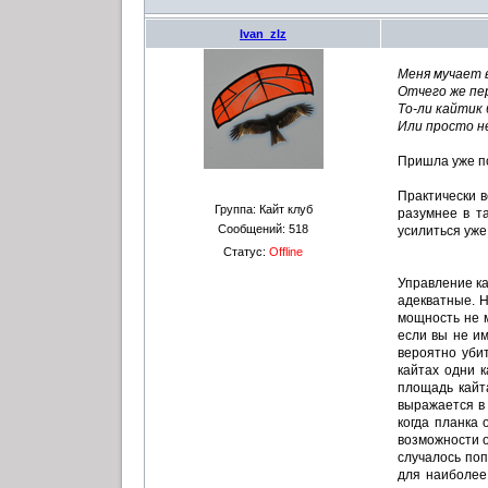
Ivan_zlz
Меня мучает 
Отчего же пе
То-ли кайтик
Или просто не
Пришла уже по
Практически в
Группа: Кайт клуб
разумнее в та
Сообщений:
518
усилиться уже
Статус:
Offline
Управление ка
адекватные. Н
мощность не м
если вы не и
вероятно убит
кайтах одни к
площадь кайт
выражается в 
когда планка 
возможности о
случалось по
для наиболее