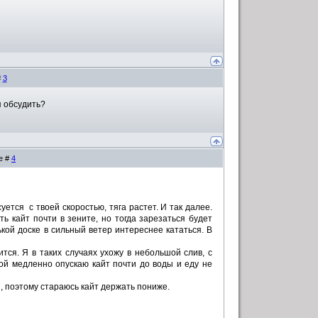
#
3
я обсудить?
е #
4
ется с твоей скоростью, тяга растет. И так далее.
 кайт почти в зените, но тогда зарезаться будет
кой доске в сильный ветер интереснее кататься. В
тся. Я в таких случаях ухожу в небольшой слив, с
кой медленно опускаю кайт почти до воды и еду не
ы, поэтому стараюсь кайт держать пониже.