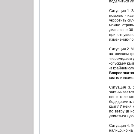
поделиться ли
Ситуация 1. З
помогло - иде
укоротить сил
можно стропы
диапазоне 30
при отпущено
изменению пов
Ситуация 2. М
затягиваем тр
-пережидаем у
-опускаем кай
-в крайнем сл
Вопрос знато
сил или возм
Ситуация 3. 
заканчивается
ног в коленя
бодидражить в
кайт? У меня 
по ветру (в н
двигаться к д
Ситуация 4. П
налицо, но на