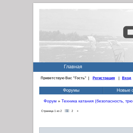
Главная
Приветствую Вас
"Гость" |
Регистрация
|
Вход
Форумы
Новые 
Форум
»
Техника катания (безопасность, трю
1
Страница
1
из
2
2
»