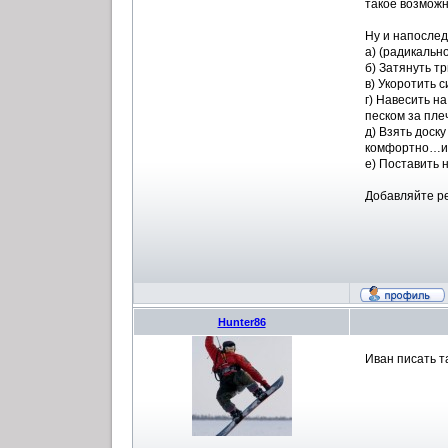
такое возможн
Ну и напосле
а) (радикальн
б) Затянуть т
в) Укоротить 
г) Навесить н
песком за плеч
д) Взять доск
комфортно…ил
е) Поставить 
Добавляйте ре
Hunter86
Иван писать т