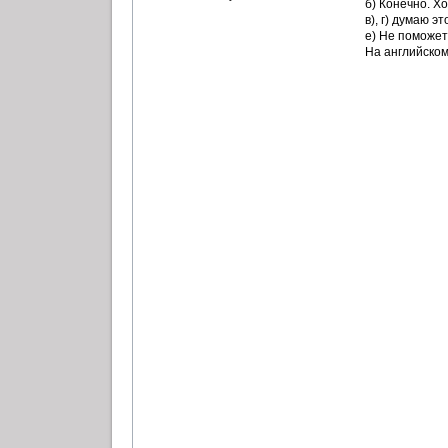
б) Конечно. Хо
в), г) думаю э
е) Не поможет
На английском