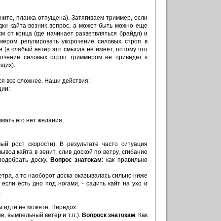
ените, планка отпущена). Затягиваем триммер, если
адки кайта возник вопрос, а может быть можно еще
м от конца (где начинает разветвляться брайдл) и
ммером регулировать укорочение силовых строп в
е (в слабый ветер это смысла не имеет, потому что
очение силовых строп триммером не приведет к
щих).
ся все сложнее. Наши действия:
ции:
имать его нет желания,
ый рост скорости). В результате часто ситуация
вод кайта в зенит, слив доской по ветру, сгибание
подобрать доску.
Вопрос знатокам
: как правильно
етра, а то наоборот доска оказывалась сильно ниже
если есть дно под ногами, - садить кайт на ухо и
.
вы идти не можете. Передоз
е, вымпельный ветер и т.п.).
Вопроск знатокам
: Как