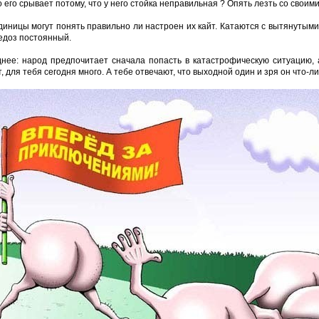
о его срывает потому, что у него стойка неправильная ? Опять лезть со своим
диницы могут понять правильно ли настроен их кайт. Катаются с вытянутыми
едоз постоянный.
днее: народ предпочитает сначала попасть в катастрофическую ситуацию, 
т, для тебя сегодня много. А тебе отвечают, что выходной один и зря он что-л