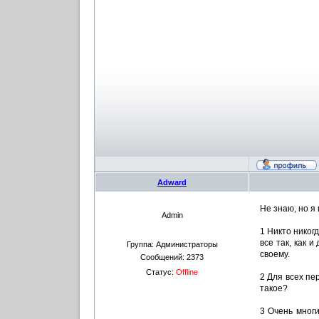
Adward
Не знаю, но я 
Admin
1 Никто никог
все так, как 
Группа: Администраторы
своему.
Сообщений:
2373
Статус:
Offline
2 Для всех пе
такое?
3 Очень многи