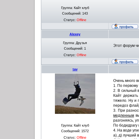
Группа: Кайт клуб
Сообщений:
143
Статус:
Offline
Alexey
Группа: Друзья
Этот форум чи
Сообщений:
1
Статус:
Offline
tav
Очень много в
1. По первому
2. В сильный 
Кайт держать 
тяжело. Ну и 
передоз флай
3. При разнос
медленным
вы
разгоняясь, у
По бодидрагу 
Группа: Кайт клуб
4. На воде уп
Сообщений:
1572
а), д) лучший 
Статус:
Offline