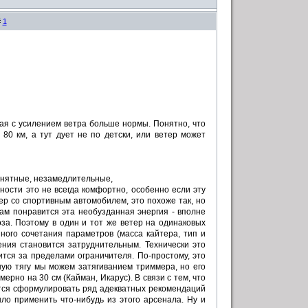
#
1
ная с усилением ветра больше нормы. Понятно, что
 80 км, а тут дует не по детски, или ветер может
онятные, незамедлительные,
ности это не всегда комфортно, особенно если эту
р со спортивным автомобилем, это похоже так, но
ам понравится эта необузданная энергия - вполне
за. Поэтому в один и тот же ветер на одинаковых
анного сочетания параметров (масса кайтера, тип и
ения становится затруднительным. Технически это
ится за пределами ограничителя. По-простому, это
шую тягу мы можем затягиванием триммера, но его
рно на 30 см (Кайман, Икарус). В связи с тем, что
ется сформулировать ряд адекватных рекомендаций
ло применить что-нибудь из этого арсенала. Ну и