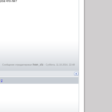
доза что-ли?
Ivan_zlz
Сообщение отредактировал
-
Суббота, 11.10.2014, 22:48
#
2