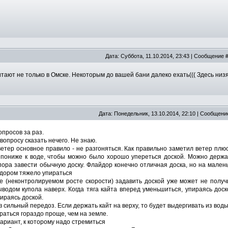
Дата: Суббота, 11.10.2014, 23:43 | Сообщение 
тают не только в Омске. Некоторым до вашей бани далеко ехать((( Здесь низ
Дата: Понедельник, 13.10.2014, 22:10 | Сообщени
опросов за раз.
 вопросу сказать нечего. Не знаю.
ветер основное правило - не разгоняться. Как правильно заметил ветер плюсу
пониже к воде, чтобы можно было хорошо упереться доской. Можно держать
пора завести обычную доску. Флайдор конечно отличная доска, но на малень
дором тяжело упираться
е (неконтролируемом росте скорости) задавить доской уже может не получи
водом купола наверх. Когда тяга кайта вперед уменьшиться, упираясь дос
пираясь доской.
в сильный передоз. Если держать кайт на верху, то будет выдергивать из вод
ираться гораздо проще, чем на земле.
вариант, к которому надо стремиться