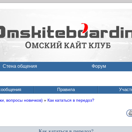
Стена общения
Форум
сообщения
Правила
Участ
ки, вопросы новичков)
»
Как кататься в передоз?
Как кататься в передоз?