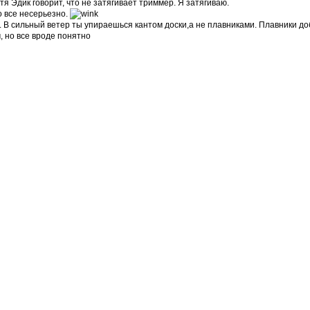
тя Эдик говорит, что не затягивает триммер. Я затягиваю.
то все несерьезно.
. В сильный ветер ты упираешься кантом доски,а не плавниками. Плавники до
, но все вроде понятно