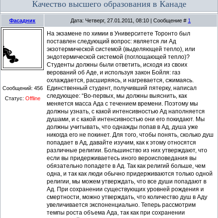
Качество высшего образования в Канаде
Фасадник
Дата: Четверг, 27.01.2011, 08:10 | Сообщение #
1
На экзамене по химии в Университете Торонто был
поставлен следующий вопрос: является ли Ад
экзотермической системой (выделяющей тепло), или
эндотермической системой (поглощающей тепло)?
Студенты должны были ответить, исходя из своих
верований об Аде, и используя закон Бойля: газ
охлаждается, расширяясь, и нагревается, сжимаясь.
Единственный студент, получивший пятерку, написал
Сообщений:
456
следующее: “Во-первых, мы должны выяснить, как
Статус:
Offline
меняется масса Ада с течением времени. Поэтому мы
должны узнать, с какой интенсивностью Ад наполняется
душами, и с какой интенсивностью они его покидают. Мы
должны учитывать, что однажды попав в Ад, душа уже
никогда его не покинет. Для того, чтобы понять, сколько душ
попадает в Ад, давайте изучим, как к этому относятся
различные религии. Большинство из них утверждают, что
если вы придерживаетесь иного вероисповедания вы
обязательно попадете в Ад. Так как религий больше, чем
одна, и так как люди обычно придерживаются только одной
религии, мы можем утверждать, что все души попадают в
Ад. При сохранении существующих уровней рождения и
смертности, можно утверждать, что количество душ в Аду
увеличивается экспоненциально. Теперь рассмотрим
темпы роста объема Ада, так как при сохранении