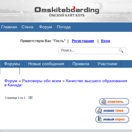
Главная
Стена
Форум
Погода
общения
Приветствую Вас
"Гость" |
Регистрация
|
Вход
Форумы
Новые сообщения
Правила
Участники
Поиск
Форум
»
Разговоры обо всем
»
Качество высшего образования
в Канаде
1
Страница
1
из
1