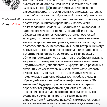
часто встречаются в образовательном процессе за
рубежом, начиная с дошкольного и закачивая высшим...
"Это Вам не это"
Система образования
зарубежных стран и России очень сильно различается, за
границей первостепенной, основной, целью образования
является воспитание целостной творческой личности, а не
Сообщений:
62
просто хорошо информированной и практически
Статус:
Offline
подготовленной, когда "знаниевая" модель образования
заменяется личностно-ориентированной. В основу
образования ставится усвоение основ человеческой
культуры, составной частью которой являются научные
знания, а просто знания, умения, навыки - лишь средство
профессиональной подготовки личности, которые не могут
быть самоцелью. Усвоение основ наук в вузе нацелено на
развитие мышления, а исследовательский подход в
обучении - это развитие у студентов способности мыслить
творчески, поэтому каждое занятие ставит своей целью
научить мыслить, оперировать информацией в различных
ситуациях, самостоятельно искать, систематизировать,
обосновывать и применять ее. Воспитание личности
предполагает единство образа жизни, образа мысли,
образа действия и на этой основе формирование "Я-
концепции" будущего профессионала, когда первый
определяется утверждением единства сознания и
поведения, слова и дела, второй - исследовательской
сущностью обучения и третий обеспечивается
саморегуляцией, самореализацией, самотворчеством, а
выступая элементами интеллектуальной деятельности,