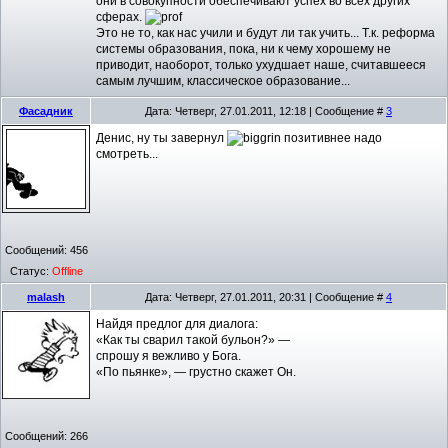
они в совокупности обеспечивают успех во всех других
сферах.
Это не то, как нас учили и будут ли так учить... Т.к. реформа
системы образования, пока, ни к чему хорошему не
приводит, наоборот, только ухудшает наше, считавшееся
самым лучшим, классическое образование...
Фасадник
Дата: Четверг, 27.01.2011, 12:18 | Сообщение #
3
Денис, ну ты завернул
позитивнее надо
смотреть...
Сообщений:
456
Статус:
Offline
malash
Дата: Четверг, 27.01.2011, 20:31 | Сообщение #
4
Найдя предлог для диалога:
«Как ты сварил такой бульон?» —
спрошу я вежливо у Бога.
«По пьянке», — грустно скажет Он.
Сообщений:
266