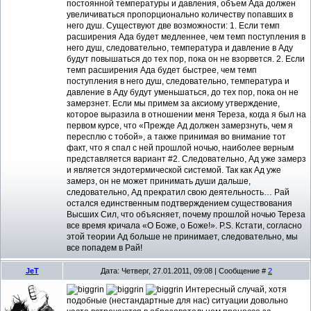
постоянной температуры и давления, объем Ада должен
увеличиваться пропорционально количеству попавших в
него душ. Существуют две возможности: 1. Если темп
расширения Ада будет медленнее, чем темп поступления в
него душ, следовательно, температура и давление в Аду
будут повышаться до тех пор, пока он не взорвется. 2. Если
темп расширения Ада будет быстрее, чем темп
поступления в него душ, следовательно, температура и
давление в Аду будут уменьшаться, до тех пор, пока он не
замерзнет. Если мы примем за аксиому утверждение,
которое выразила в отношении меня Тереза, когда я был на
первом курсе, что «Прежде Ад должен замерзнуть, чем я
пересплю с тобой», а также принимая во внимание тот
факт, что я спал с ней прошлой ночью, наиболее верным
представляется вариант #2. Следовательно, Ад уже замерз
и является эндотермической системой. Так как Ад уже
замерз, он не может принимать души дальше,
следовательно, Ад прекратил свою деятельность… Рай
остался единственным подтверждением существования
Высших Сил, что объясняет, почему прошлой ночью Тереза
все время кричала «О Боже, о Боже!». P.S. Кстати, согласно
этой теории Ад больше не принимает, следовательно, мы
все попадем в Рай!
JeT
Дата: Четверг, 27.01.2011, 09:08 | Сообщение #
2
Интересный случай, хотя
подобные (нестандартные для нас) ситуации довольно