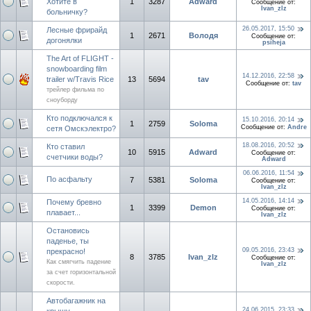
Хотите в
1
3287
Adward
Сообщение от:
Ivan_zlz
больничку?
26.05.2017, 15:50
Лесные фрирайд
1
2671
Володя
Сообщение от:
догонялки
psiheja
The Art of FLIGHT -
snowboarding film
14.12.2016, 22:58
trailer w/Travis Rice
13
5694
tav
Сообщение от:
tav
трейлер фильма по
сноуборду
Кто подключался к
15.10.2016, 20:14
1
2759
Soloma
Сообщение от:
Andre
сетя Омскэлектро?
18.08.2016, 20:52
Кто ставил
10
5915
Adward
Сообщение от:
счетчики воды?
Adward
06.06.2016, 11:54
По асфальту
7
5381
Soloma
Сообщение от:
Ivan_zlz
14.05.2016, 14:14
Почему бревно
1
3399
Demon
Сообщение от:
плавает...
Ivan_zlz
Остановись
паденье, ты
09.05.2016, 23:43
прекрасно!
8
3785
Ivan_zlz
Сообщение от:
Как смягчить падение
Ivan_zlz
за счет горизонтальной
скорости.
Автобагажник на
24.06.2015, 23:33
крышу