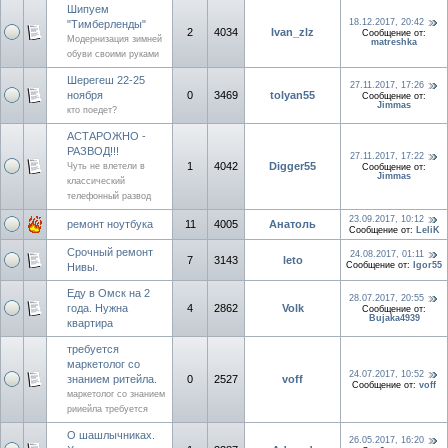
Шипуем
18.12.2017, 20:42
"Тимберленды"
2
4034
Ivan_zlz
Сообщение от:
Модернизация зимней
matreshka
обуви своими руками
Шерегеш 22-25
27.11.2017, 17:26
ноября
0
3469
tolyan55
Сообщение от:
Jimmas
кто поедет?
АСТАРОЖНО -
РАЗВОД!!!
27.11.2017, 17:22
1
4042
Digger55
Чуть не влетели в
Сообщение от:
Jimmas
классический
телефонный развод
23.09.2017, 10:12
ремонт ноутбука
11
4005
Анатоль
Сообщение от:
LeliK
Срочный ремонт
24.08.2017, 01:11
7
3143
leto
Сообщение от:
Igor55
Нивы.
Еду в Омск на 2
28.07.2017, 20:55
года. Нужна
4
2862
Volk
Сообщение от:
Bujaka4939
квартира
требуется
маркетолог со
24.07.2017, 10:52
знанием ритейла.
0
2527
voff
Сообщение от:
voff
маркетолог со знанием
рииейла требуется
О шашлычниках.
26.05.2017, 16:20