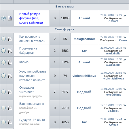
Важные темы
Новый раздел
28.05.2010, 19:29
форума (все,
0
11885
Adward
Сообщение от:
Adward
кроме кайтинга)
Темы форума
Как проверить
27.07.2026, 16:06
2
55
malagesander
Сообщение от:
Gakus
ошибки в статье?
23.07.2026, 18:34
Прогулки на
2
7502
tav
Сообщение от:
байдарках
markakolld
23.07.2026, 18:33
Карма
1
3124
Adward
Сообщение от:
markakolld
Хочу попробовать
13.07.2026, 23:58
научиться
0
74
violenashilkova
Сообщение от:
violenashilkova
кататься на кайте
Операция
19.01.2020, 17:08
"Антибес"
7
6677
Водяной
Сообщение от:
korotkikhds
ныряем в прорубь
Баня новогодняя
12.12.2019, 19:20
0
2610
Водяной
Каждый год 31
Сообщение от:
Водяной
декабря....
28.06.2018, 17:44
Гудаури. 16.03.18
0
4056
tav
Сообщение от:
поломка канатки
Астрея