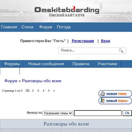
Главная
Стена
Форум
Погода
общения
Приветствую Вас
"Гость" |
Регистрация
|
Вход
Форумы
Новые сообщения
Правила
Участники
Поиск
Форум
»
Разговоры обо всем
1
Страница
1
из
5
2
3
4
5
»
Фильтр по:
Разговоры обо всем