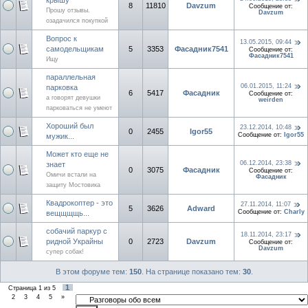
8
11810
Davzum
Сообщение от:
Прошу отзывы.
Davzum
озадачился покупкой
Вопрос к
13.05.2015, 09:44
самодельщикам
5
3353
Фасадник7541
Сообщение от:
Фасадник7541
Ищу
параллельная
06.01.2015, 11:24
парковка
6
5417
Фасадник
Сообщение от:
а говорят девушки
weirden
парковаться не умеют
Хороший был
23.12.2014, 10:48
0
2455
Igor55
Сообщение от:
Igor55
мужик...
Может кто еще не
06.12.2014, 23:38
знает
0
3075
Фасадник
Сообщение от:
Омичи встали на
Фасадник
защиту Мостовика
Квадрокоптер - это
27.11.2014, 11:07
5
3626
Adward
Сообщение от:
Charly
вещщщщь...
собачий паркур с
18.11.2014, 23:17
ридной Украйны
0
2723
Davzum
Сообщение от:
Davzum
супер собак!
В этом форуме тем:
150
. На странице показано тем:
30
.
1
Страница
1
из
5
2
3
4
5
»