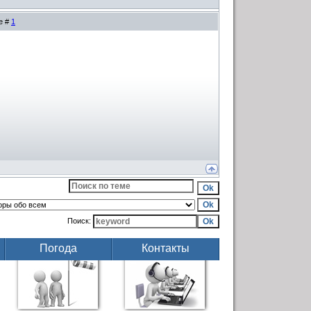
е #
1
Поиск:
Погода
Контакты