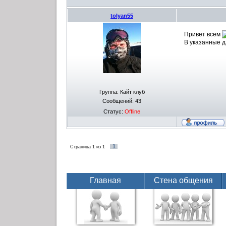
tolyan55
Привет всем
В указанные д
Группа: Кайт клуб
Сообщений:
43
Статус:
Offline
1
Страница
1
из
1
Главная
Стена общения