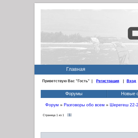
Главная
Приветствую Вас
"Гость" |
Регистрация
|
Вход
Форумы
Новые 
Форум
»
Разговоры обо всем
»
Шерегеш 22-
1
Страница
1
из
1