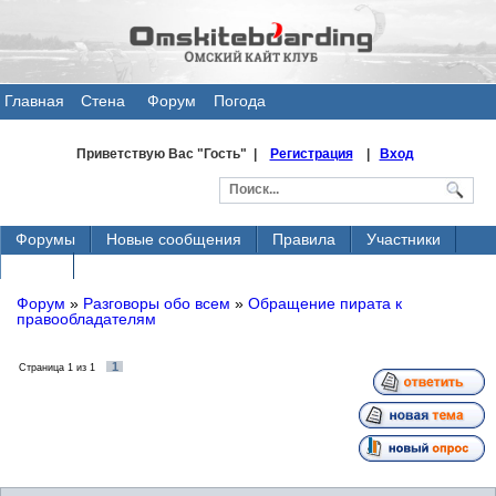
Главная
Стена
Форум
Погода
общения
Приветствую Вас
"Гость" |
Регистрация
|
Вход
Форумы
Новые сообщения
Правила
Участники
Поиск
Форум
»
Разговоры обо всем
»
Обращение пирата к
правообладателям
1
Страница
1
из
1