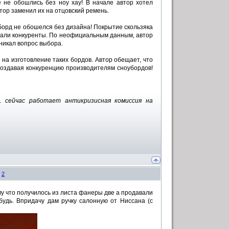
 не обошлись без ноу хау! В начале автор хотел
втор заменил их на отцовский ремень.
борд не обошелся без дизайна! Покрытие скользяка
брали конкуренты. По неофициальным данным, автор
никал вопрос выбора.
на изготовление таких бордов. Автор обещает, что
 создавая конкуренцию производителям сноубордов!
. сейчас работает антикризисная комиссия на
#
2
му что получилось из листа фанеры две а продавали
будь. Впридачу дам ручку салонную от Ниссана (с