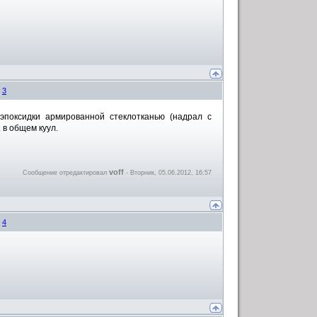
#
3
эпоксидки армированной стеклотканью (надрал с
 в общем куул.
voff
Сообщение отредактировал
-
Вторник, 05.06.2012, 16:57
#
4