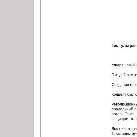
Тест ультра
Ультра новый 
Это действите
Создание конц
Концепт был с
Революционный
продольный пл
рокер. Такая
защищает от п
Дека изготов
Такая констру