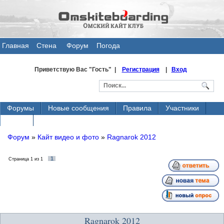
Главная
Стена
Форум
Погода
общения
Приветствую Вас
"Гость" |
Регистрация
|
Вход
Форумы
Новые сообщения
Правила
Участники
Поиск
Форум
»
Кайт видео и фото
»
Ragnarok 2012
1
Страница
1
из
1
Ragnarok 2012