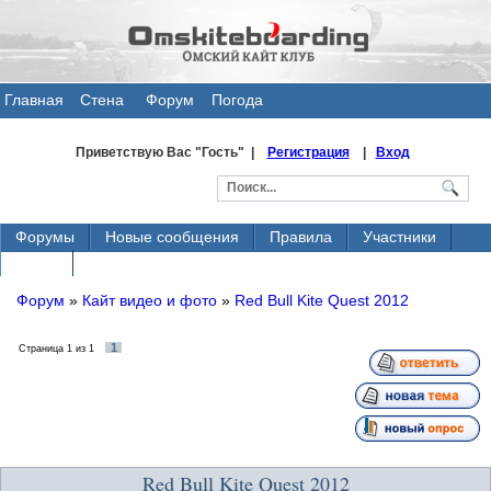
Главная
Стена
Форум
Погода
общения
Приветствую Вас
"Гость" |
Регистрация
|
Вход
Форумы
Новые сообщения
Правила
Участники
Поиск
Форум
»
Кайт видео и фото
»
Red Bull Kite Quest 2012
1
Страница
1
из
1
Red Bull Kite Quest 2012