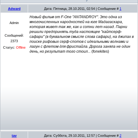
Adward
Дата: Пятница, 28.10.2011, 02:54 | Сообщение #
1
Новый фильм от F-One "ANTANDROY". Это одна из
многочисленных народностей на юге Мадагаскара,
Admin
которая живет так же, как и сотни лет назад. Парни
решили предпринять туда настоящее "кайтсерф-
Сообщений:
сафари" (в буквальном смысле слова сафари), на джипах в
2373
поиске рифовых серф-спотов с идеальными волнами и
лагун с флетом для фристайла. Дорога заняла не один
Статус:
Offline
день, но результат того стоил...
(fonekites)
tav
Дата: Суббота, 29.10.2011, 12:57 | Сообщение #
2