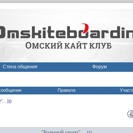
Стена общения
Форум
сообщения
Правила
Участ
... )))
"Большой спорт"... )))