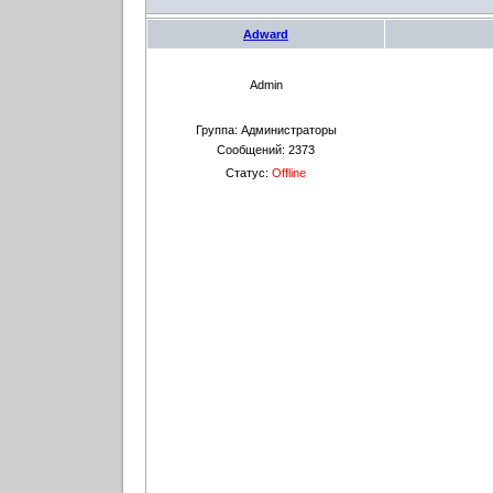
Adward
Admin
Группа: Администраторы
Сообщений:
2373
Статус:
Offline