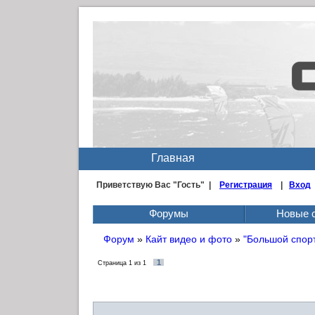
Главная
Приветствую Вас
"Гость" |
Регистрация
|
Вход
Форумы
Новые 
Форум
»
Кайт видео и фото
»
"Большой спорт"
1
Страница
1
из
1