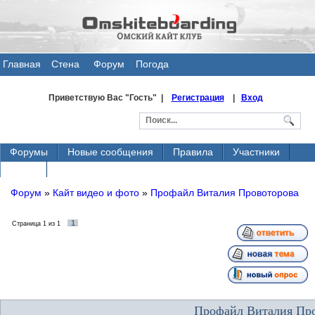
Главная
Стена
Форум
Погода
общения
Приветствую Вас
"Гость" |
Регистрация
|
Вход
Форумы
Новые сообщения
Правила
Участники
Поиск
Форум
»
Кайт видео и фото
»
Профайл Виталия Провоторова
1
Страница
1
из
1
Профайл Виталия Пр