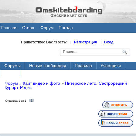
Главная
Стена
Форум
Погода
общения
Приветствую Вас
"Гость" |
Регистрация
|
Вход
Форумы
Новые сообщения
Правила
Участники
Поиск
Форум
»
Кайт видео и фото
»
Питерское лето. Сестрорецкий
Курорт. Ролик.
1
Страница
1
из
1