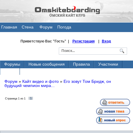
Главная
Стена
Форум
Погода
общения
Приветствую Вас
"Гость" |
Регистрация
|
Вход
Форумы
Новые сообщения
Правила
Участники
Поиск
Форум
»
Кайт видео и фото
»
Его зовут Том Бридж, он
будущий чемпион мира...
1
Страница
1
из
1