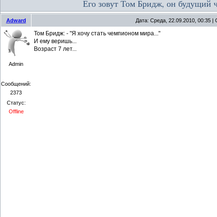
Его зовут Том Бридж, он будущий 
Adward
Дата: Среда, 22.09.2010, 00:35 
Том Бридж: - "Я хочу стать чемпионом мира..."
И ему веришь...
Возраст 7 лет...
Admin
Сообщений:
2373
Статус:
Offline