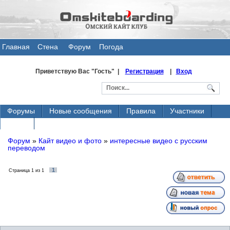
Главная
Стена
Форум
Погода
общения
Приветствую Вас
"Гость" |
Регистрация
|
Вход
Форумы
Новые сообщения
Правила
Участники
Поиск
Форум
»
Кайт видео и фото
»
интересные видео с русским
переводом
1
Страница
1
из
1