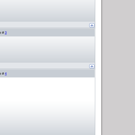
е #
3
е #
4