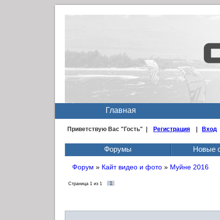
Главная
Приветствую Вас
"Гость" |
Регистрация
|
Вход
Форумы
Новые 
Форум
»
Кайт видео и фото
»
Муйне 2016
1
Страница
1
из
1