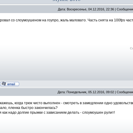
Дата: Воскресенье, 04.12.2016, 22:36 | Сообщени
овал со слоумоушеном на гоупро, жаль маловато. Часть снята на 100fps часть
С
Дата: Понедельник, 05.12.2016, 09:02 | Сообщени
скажешь, когда трюк чисто выполнен - смотреть в замедлении одно удовольств
мало, пленка быстро закончилась?
 как надо долгие прыжки с зависанием делать - слоумоушен рулит!