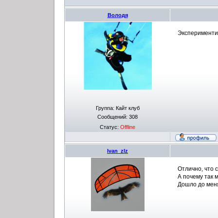
Володя
Экспериментир
Группа: Кайт клуб
Сообщений:
308
Статус:
Offline
Ivan_zlz
Отлично, что 
А почему так 
Дошло до меня