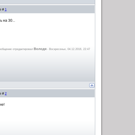
е #
1
 на 30...
Володя
ообщение отредактировал
-
Воскресенье, 04.12.2016, 22:47
е #
2
ие!