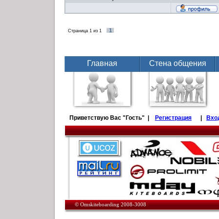
1
Страница
1
из
1
Главная
Стена общения
Приветствую Вас
"Гость" |
Регистрация
|
Вхо
© Omskiteboarding 2008-3008