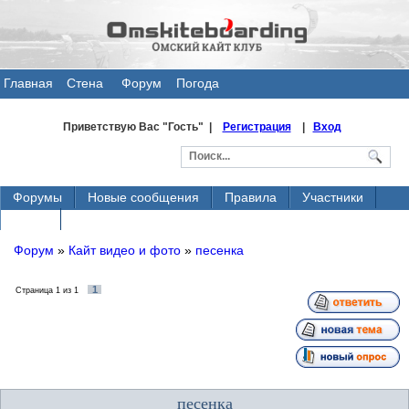
Главная
Стена
Форум
Погода
общения
Приветствую Вас
"Гость" |
Регистрация
|
Вход
Форумы
Новые сообщения
Правила
Участники
Поиск
Форум
»
Кайт видео и фото
»
песенка
1
Страница
1
из
1
песенка