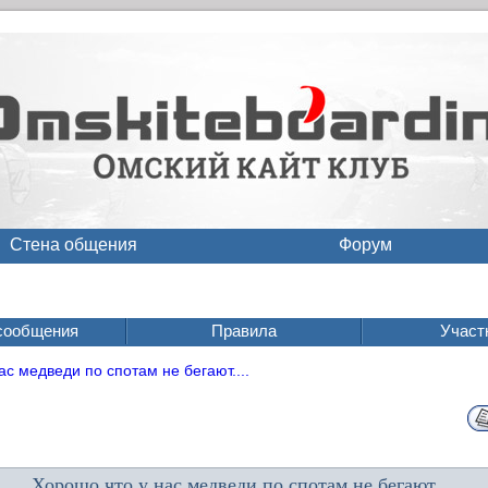
Стена общения
Форум
сообщения
Правила
Участ
ас медведи по спотам не бегают....
Хорошо что у нас медведи по спотам не бегают....