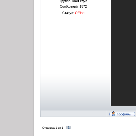
Группа: Кайт клуб
Сообщений:
1572
Статус:
Offline
1
Страница
1
из
1