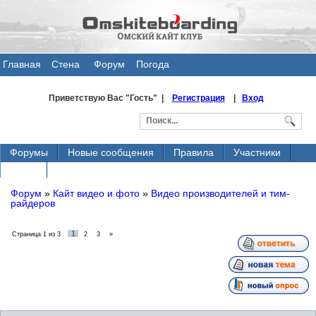
Главная
Стена
Форум
Погода
общения
Приветствую Вас
"Гость" |
Регистрация
|
Вход
Форумы
Новые сообщения
Правила
Участники
Поиск
Форум
»
Кайт видео и фото
»
Видео производителей и тим-
райдеров
1
Страница
1
из
3
2
3
»