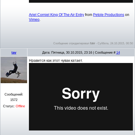
Ariel Corniel King Of The Air Entry
from
Petole Productions
on
Vimeo
.
tav
Сообщение отредактировал
-
Суббота, 24.10.2015, 00:50
tav
Дата: Пятница, 30.10.2015, 23:16 | Сообщение #
14
Нравится как этот чувак катает.
Сообщений:
1572
Статус:
Offline