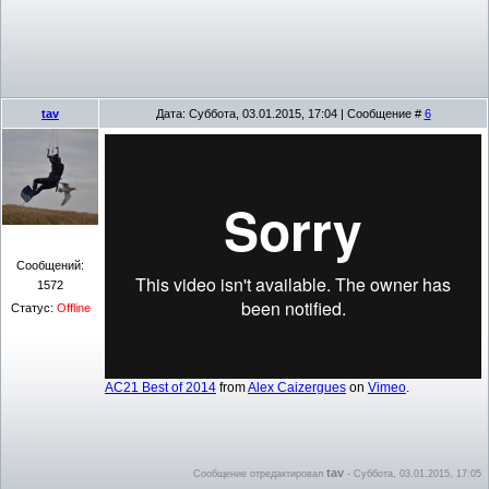
tav
Дата: Суббота, 03.01.2015, 17:04 | Сообщение #
6
Сообщений:
1572
Статус:
Offline
AC21 Best of 2014
from
Alex Caizergues
on
Vimeo
.
tav
Сообщение отредактировал
-
Суббота, 03.01.2015, 17:05