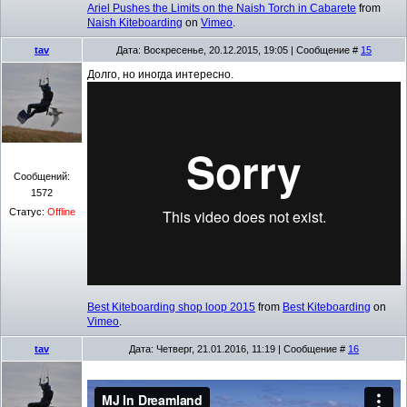
Ariel Pushes the Limits on the Naish Torch in Cabarete
from
Naish Kiteboarding
on
Vimeo
.
tav
Дата: Воскресенье, 20.12.2015, 19:05 | Сообщение #
15
Долго, но иногда интересно.
Сообщений:
1572
Статус:
Offline
Best Kiteboarding shop loop 2015
from
Best Kiteboarding
on
Vimeo
.
tav
Дата: Четверг, 21.01.2016, 11:19 | Сообщение #
16