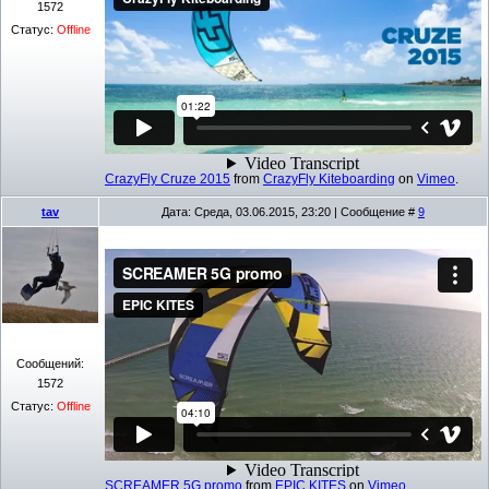
1572
Статус:
Offline
CrazyFly Cruze 2015
from
CrazyFly Kiteboarding
on
Vimeo
.
tav
Дата: Среда, 03.06.2015, 23:20 | Сообщение #
9
Сообщений:
1572
Статус:
Offline
SCREAMER 5G promo
from
EPIC KITES
on
Vimeo
.