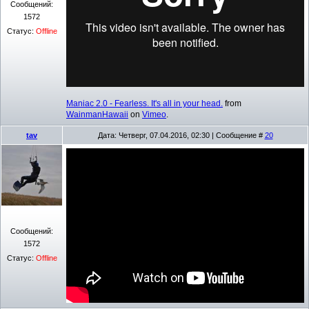
Сообщений:
1572
Статус:
Offline
Maniac 2.0 - Fearless. It's all in your head.
from
WainmanHawaii
on
Vimeo
.
tav
Дата: Четверг, 07.04.2016, 02:30 | Сообщение #
20
Сообщений:
1572
Статус:
Offline