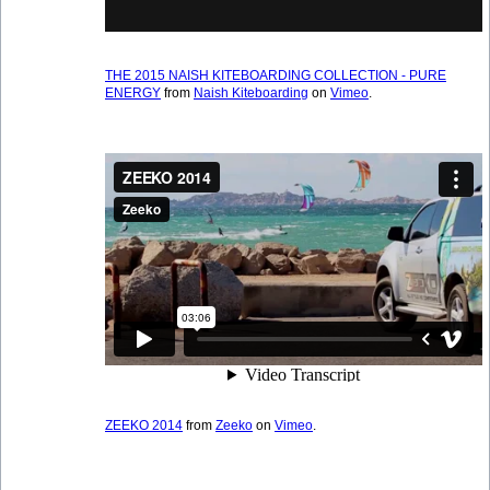
THE 2015 NAISH KITEBOARDING COLLECTION - PURE
ENERGY
from
Naish Kiteboarding
on
Vimeo
.
ZEEKO 2014
from
Zeeko
on
Vimeo
.