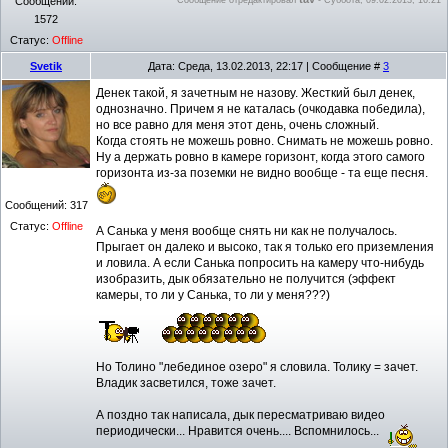
Сообщений:
1572
Статус:
Offline
Svetik
Дата: Среда, 13.02.2013, 22:17 | Сообщение #
3
Денек такой, я зачетным не назову. Жесткий был денек,
однозначно. Причем я не каталась (очкодавка победила),
но все равно для меня этот день, очень сложный.
Когда стоять не можешь ровно. Снимать не можешь ровно.
Ну а держать ровно в камере горизонт, когда этого самого
горизонта из-за поземки не видно вообще - та еще песня.
Сообщений:
317
Статус:
Offline
А Санька у меня вообще снять ни как не получалось.
Прыгает он далеко и высоко, так я только его приземления
и ловила. А если Санька попросить на камеру что-нибудь
изобразить, дык обязательно не получится (эффект
камеры, то ли у Санька, то ли у меня???)
Но Толино "лебединое озеро" я словила. Толику = зачет.
Владик засветился, тоже зачет.
А поздно так написала, дык пересматриваю видео
периодически... Нравится очень.... Вспомнилось...