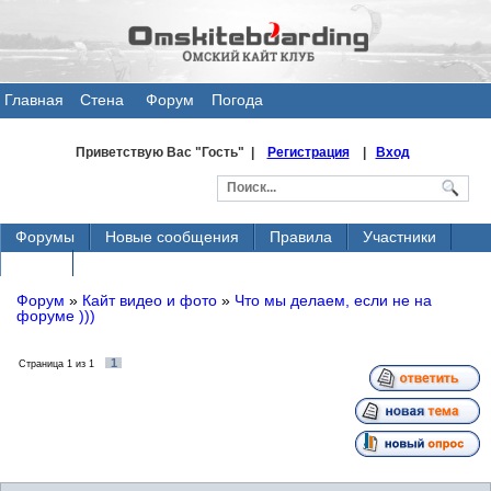
Главная
Стена
Форум
Погода
общения
Приветствую Вас
"Гость" |
Регистрация
|
Вход
Форумы
Новые сообщения
Правила
Участники
Поиск
Форум
»
Кайт видео и фото
»
Что мы делаем, если не на
форуме )))
1
Страница
1
из
1