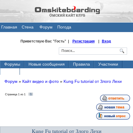
Главная
Стена
Форум
Погода
общения
Приветствую Вас
"Гость" |
Регистрация
|
Вход
Форумы
Новые сообщения
Правила
Участники
Поиск
Форум
»
Кайт видео и фото
»
Kung Fu tutorial от Злого Лехи
1
Страница
1
из
1
Kung Fu tutorial от Злого Лехи