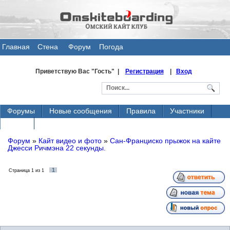
Главная
Стена
Форум
Погода
общения
Приветствую Вас
"Гость" |
Регистрация
|
Вход
Форумы
Новые сообщения
Правила
Участники
Поиск
Форум
»
Кайт видео и фото
»
Сан-Франциско прыжок на кайте
Джесси Ричмэна 22 секунды.
1
Страница
1
из
1