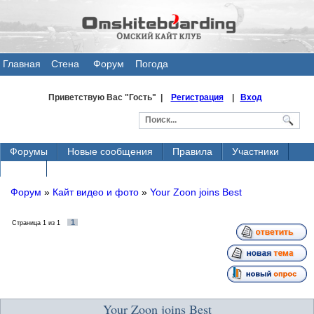
Главная
Стена
Форум
Погода
общения
Приветствую Вас
"Гость" |
Регистрация
|
Вход
Форумы
Новые сообщения
Правила
Участники
Поиск
Форум
»
Кайт видео и фото
»
Your Zoon joins Best
1
Страница
1
из
1
Your Zoon joins Best