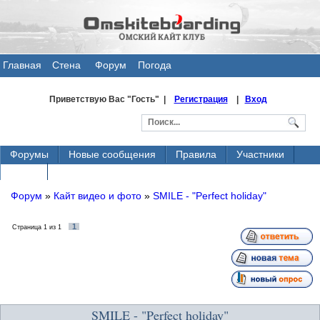
Главная
Стена
Форум
Погода
общения
Приветствую Вас
"Гость" |
Регистрация
|
Вход
Форумы
Новые сообщения
Правила
Участники
Поиск
Форум
»
Кайт видео и фото
»
SMILE - "Perfect holiday"
1
Страница
1
из
1
SMILE - "Perfect holiday"