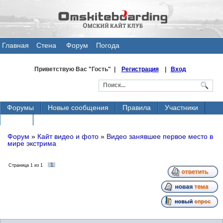
Главная
Стена
Форум
Погода
общения
Приветствую Вас
"Гость" |
Регистрация
|
Вход
Форумы
Новые сообщения
Правила
Участники
Поиск
Форум
»
Кайт видео и фото
»
Видео занявшее первое место в
мире экстрима
1
Страница
1
из
1