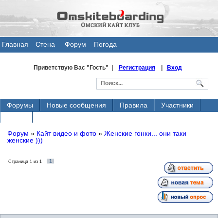
Главная
Стена
Форум
Погода
общения
Приветствую Вас
"Гость" |
Регистрация
|
Вход
Форумы
Новые сообщения
Правила
Участники
Поиск
Форум
»
Кайт видео и фото
»
Женские гонки... они таки
женские )))
1
Страница
1
из
1