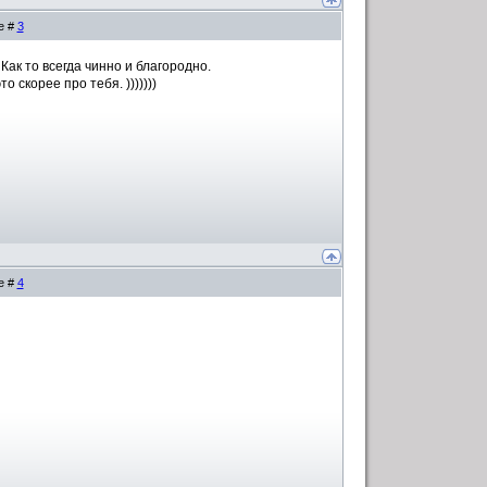
е #
3
Как то всегда чинно и благородно.
скорее про тебя. )))))))
е #
4