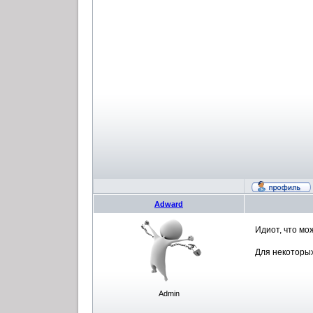
Adward
Идиот, что мож
Для некоторых
Admin