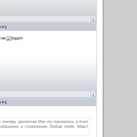
е #
5
етом
е #
6
сь теперь пролетом Мне то показалось в тот
безбашенно и стайлоково Любим тебя, Макс!