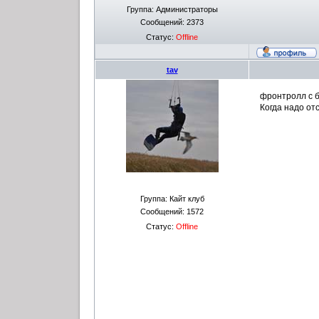
Группа: Администраторы
Сообщений:
2373
Статус:
Offline
tav
фронтролл с 
Когда надо от
Группа: Кайт клуб
Сообщений:
1572
Статус:
Offline