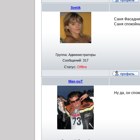
Svetik
Саня Фасадник
Саня спокойны
Группа: Администраторы
Сообщений:
317
Статус:
Offline
Max-ouT
Ну да, он спо