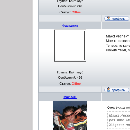
Группа: Кайт клуб
Сообщений:
248
Статус:
Offline
Фасадник
Макс! Респект
Мне то показал
Теперь то кан
Любим тебя, Ма
Группа: Кайт клуб
Сообщений:
456
Статус:
Offline
Max-ouT
Quote
(
Фасадник
)
Макс! Респ
раз что ме
Здорово, ч