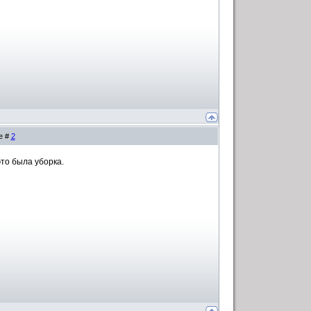
е #
2
это была уборка.