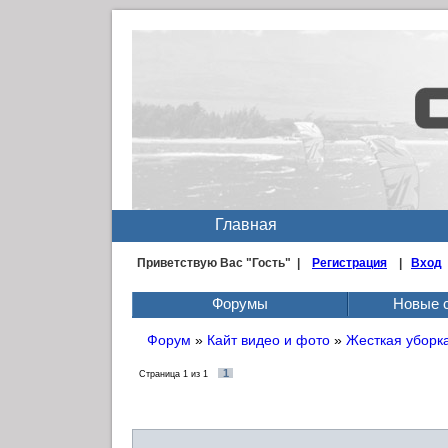
Главная
Приветствую Вас
"Гость" |
Регистрация
|
Вход
Форумы
Новые 
Форум
»
Кайт видео и фото
»
Жесткая уборка
1
Страница
1
из
1