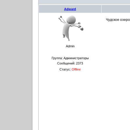
Adward
Чудское озеро.
Admin
Группа: Администраторы
Сообщений:
2373
Статус:
Offline