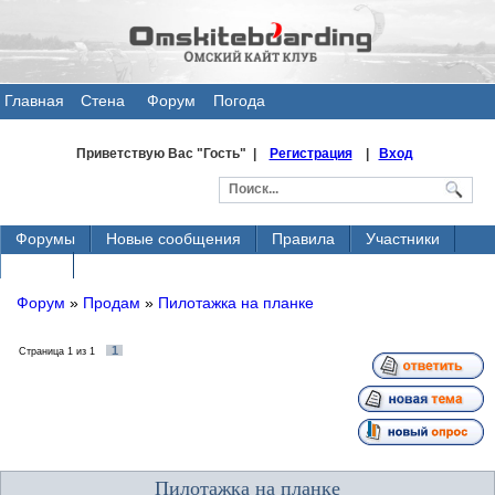
Главная
Стена
Форум
Погода
общения
Приветствую Вас
"Гость" |
Регистрация
|
Вход
Форумы
Новые сообщения
Правила
Участники
Поиск
Форум
»
Продам
»
Пилотажка на планке
1
Страница
1
из
1
Пилотажка на планке