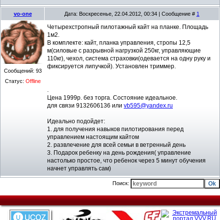
vo-one
Дата: Воскресенье, 22.04.2012, 00:34 | Сообщение #
1
Четырехстропный пилотажный кайт на планке. Площадь
1м2.
В комплекте: кайт, планка управления, стропы 12,5
м(силовые с разрывной нагрузкой 250кг, управляющие
110кг), чехол, система страховки(одевается на одну руку и
фиксируется липучкой). Установлен триммер.
Сообщений:
93
Статус:
Offline
.
Цена 1999р. без торга. Состояние идеальное.
для связи 9132606136 или
vb595@yandex.ru
Идеально подойдет:
1. для получения навыков пилотирования перед
управлением настоящим кайтом
2. развлечение для всей семьи в ветренный день
3. Подарок ребенку на день рождения( управление
настолько простое, что ребенок через 5 минут обучения
начнет управлять сам)
Поиск: