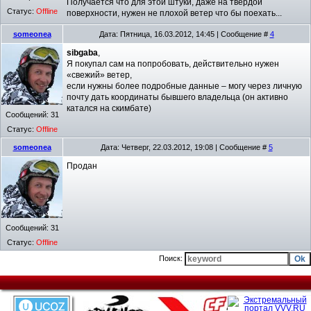
Получается что для этой штуки, даже на твердой
Статус:
Offline
поверхности, нужен не плохой ветер что бы поехать...
someonea
Дата: Пятница, 16.03.2012, 14:45 | Сообщение #
4
sibgaba
,
Я покупал сам на попробовать, действительно нужен
«свежий» ветер,
если нужны более подробные данные – могу через личную
почту дать координаты бывшего владельца (он активно
катался на скимбате)
Сообщений:
31
Статус:
Offline
someonea
Дата: Четверг, 22.03.2012, 19:08 | Сообщение #
5
Продан
Сообщений:
31
Статус:
Offline
Поиск: