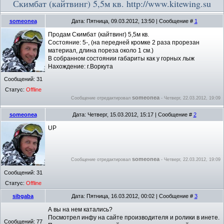
Скимбат (кайтвинг) 5,5м кв. http://www.kitewing.su
someonea
Дата: Пятница, 09.03.2012, 13:50 | Сообщение #
1
Продам Скимбат (кайтвинг) 5,5м кв.
Состояние: 5-, (на передней кромке 2 раза прорезан
материал, длина пореза около 1 см.)
В собранном состоянии габариты как у горных лыж
Нахождение: г.Воркута
Сообщений:
31
Статус:
Offline
someonea
Сообщение отредактировал
-
Четверг, 22.03.2012, 19:09
someonea
Дата: Четверг, 15.03.2012, 15:17 | Сообщение #
2
UP
someonea
Сообщение отредактировал
-
Четверг, 22.03.2012, 19:09
Сообщений:
31
Статус:
Offline
sibgaba
Дата: Пятница, 16.03.2012, 00:02 | Сообщение #
3
А вы на нем катались?
Посмотрел инфу на сайте производителя и ролики в инете.
Сообщений:
77