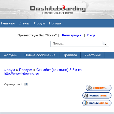
Главная
Стена
Форум
Погода
общения
Приветствую Вас
"Гость" |
Регистрация
|
Вход
Форумы
Новые сообщения
Правила
Участники
Поиск
Форум
»
Продам
»
Скимбат (кайтвинг) 5,5м кв.
http://www.kitewing.su
1
Страница
1
из
1