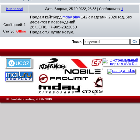
hensonsd
Дата: Вторник, 25.10.2022, 23:33 | Сообщение #
1
Продам кайтборд
mday play
142 с падсами. 2020 год, без
дефектов и повреждений.
Сообщений:
1
26К, СПб, +7-905-2822050
Статус:
Offline
Продаю т.к. купил новую.
Поиск:
© Omskiteboarding 2008-3008