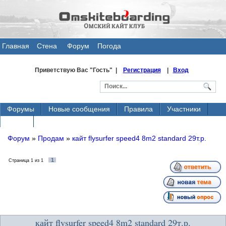
Главная
Стена
Форум
Погода
общения
Приветствую Вас
"Гость" |
Регистрация
|
Вход
Форумы
Новые сообщения
Правила
Участники
Поиск
Форум
»
Продам
»
кайт flysurfer speed4 8m2 standard 29т.р.
1
Страница
1
из
1
кайт flysurfer speed4 8m2 standard 29т.р.