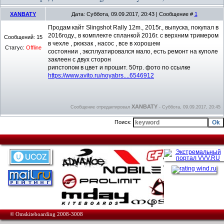
XANBATY
Дата: Суббота, 09.09.2017, 20:43 | Сообщение #
1
Продам кайт Slingshot Rally 12m., 2015г., выпуска, покупал в
2016году., в комплекте спланкой 2016г. с верхним тримером
Сообщений:
15
в чехле , рюкзак , насос , все в хорошем
Статус:
Offline
состоянии , эксплуатировался мало, есть ремонт на куполе
заклеен с двух сторон
рипстопом в цвет и прошит. 50тр. фото по ссылке
https://www.avito.ru/noyabrs....6546912
XANBATY
Сообщение отредактировал
-
Суббота, 09.09.2017, 20:45
Поиск:
© Omskiteboarding 2008-3008