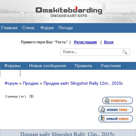
Главная
Стена
Форум
Погода
общения
Приветствую Вас
"Гость" |
Регистрация
|
Вход
Форумы
Новые сообщения
Правила
Участники
Поиск
Форум
»
Продам
»
Продам кайт Slingshot Rally 12m., 2015г.
1
Страница
1
из
1
Продам кайт Slingshot Rally 12m., 2015г.