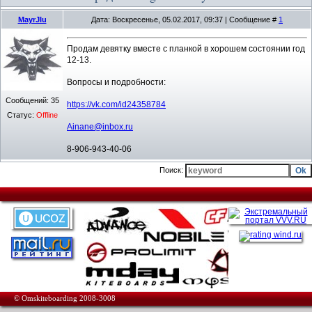
MayrJIu
Дата: Воскресенье, 05.02.2017, 09:37 | Сообщение #
1
Продам девятку вместе с планкой в хорошем состоянии год
12-13.
Вопросы и подробности:
Сообщений:
35
https://vk.com/id24358784
Статус:
Offline
Ainane@inbox.ru
8-906-943-40-06
Поиск:
© Omskiteboarding 2008-3008