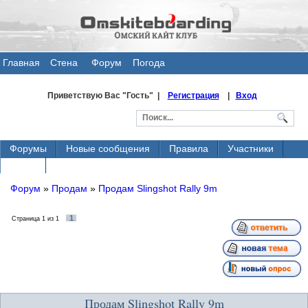
Главная
Стена
Форум
Погода
общения
Приветствую Вас
"Гость" |
Регистрация
|
Вход
Форумы
Новые сообщения
Правила
Участники
Поиск
Форум
»
Продам
»
Продам Slingshot Rally 9m
1
Страница
1
из
1
Продам Slingshot Rally 9m