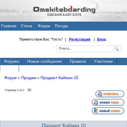
Главная
Стена
Форум
Погода
общения
Приветствую Вас
"Гость" |
Регистрация
|
Вход
Форумы
Новые сообщения
Правила
Участники
Поиск
Форум
»
Продам
»
Продают Кайман 10
1
Страница
1
из
1
Продают Кайман 10