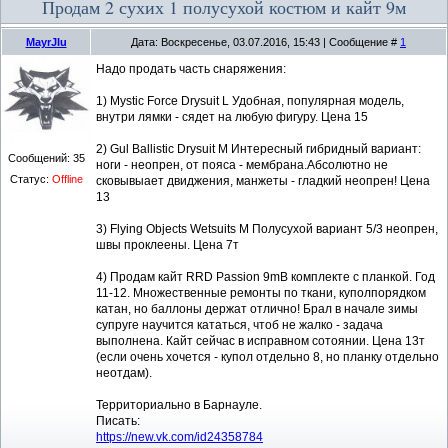
Продам 2 сухих 1 полусухой костюм и кайт 9м
MayrJIu
Дата: Воскресенье, 03.07.2016, 15:43 | Сообщение #
1
Надо продать часть снаряжения:
1) Mystic Force Drysuit L Удобная, популярная модель,
внутри лямки - сядет на любую фигуру. Цена 15
2) Gul Ballistic Drysuit М Интересный гибридный вариант:
Сообщений:
35
ноги - неопрен, от пояса - мембрана.Абсолютно не
Статус:
Offline
сковывыает двиджения, манжеты - гладкий неопрен! Цена
13
3) Flying Objects Wetsuits М Полусухой вариант 5/3 неопрен,
швы проклеены. Цена 7т
4) Продам кайт RRD Passion 9mВ комплекте с планкой. Год
11-12. Множественные ремонты по ткани, куполпорядком
катан, но баллоны держат отлично! Брал в начале зимы
супруге научится кататься, чтоб не жалко - задача
выполнена. Кайт сейчас в исправном сотоянии. Цена 13т
(если очень хочется - купол отдельно 8, но планку отдельно
неотдам).
Территориально в Барнауле.
Писать:
https://new.vk.com/id24358784