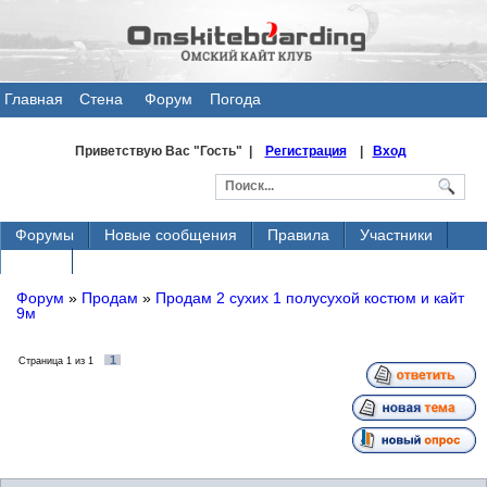
Главная
Стена
Форум
Погода
общения
Приветствую Вас
"Гость" |
Регистрация
|
Вход
Форумы
Новые сообщения
Правила
Участники
Поиск
Форум
»
Продам
»
Продам 2 сухих 1 полусухой костюм и кайт
9м
1
Страница
1
из
1