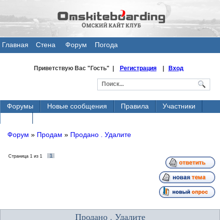
Главная
Стена
Форум
Погода
общения
Приветствую Вас
"Гость" |
Регистрация
|
Вход
Форумы
Новые сообщения
Правила
Участники
Поиск
Форум
»
Продам
»
Продано . Удалите
1
Страница
1
из
1
Продано . Удалите