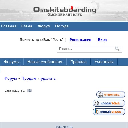
Главная
Стена
Форум
Погода
общения
Приветствую Вас
"Гость" |
Регистрация
|
Вход
Форумы
Новые сообщения
Правила
Участники
Поиск
Форум
»
Продам
»
удалить
1
Страница
1
из
1
удалить