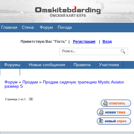
Главная
Стена
Форум
Погода
общения
Приветствую Вас
"Гость" |
Регистрация
|
Вход
Форумы
Новые сообщения
Правила
Участники
Поиск
Форум
»
Продам
»
Продам сидячую трапецию Mystic Aviator
размер S
1
Страница
1
из
1