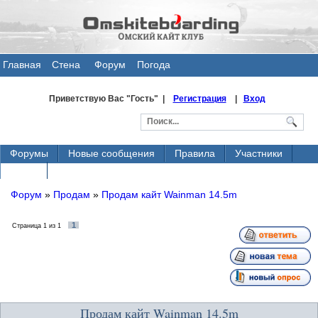
Главная
Стена
Форум
Погода
общения
Приветствую Вас
"Гость" |
Регистрация
|
Вход
Форумы
Новые сообщения
Правила
Участники
Поиск
Форум
»
Продам
»
Продам кайт Wainman 14.5m
1
Страница
1
из
1
Продам кайт Wainman 14.5m