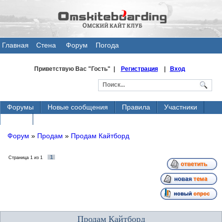
Главная
Стена
Форум
Погода
общения
Приветствую Вас
"Гость" |
Регистрация
|
Вход
Форумы
Новые сообщения
Правила
Участники
Поиск
Форум
»
Продам
»
Продам Кайтборд
1
Страница
1
из
1
Продам Кайтборд