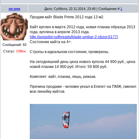
vo-one
Дата: Суббота, 22.11.2014, 23:40 | Сообщение #
1
Продам кайт Blade Prime 2012 года 13 м2.
Кайт куплен в марте 2012 года, новая планка образца 2013
года, куплена в апреле 2013 года.
http://aviasibir.ru/threads/blade-unibar-2-obzor.6177/
.
Состояние кайта на 4+.
Сообщений:
93
Статус:
Offline
Стропы в идеальном состоянии, проверены.
На сегодняшний день цена нового купола 44 900 руб., цена
новой планки 14 900 руб. Итого: 59 800 руб.
Комплект: кайт, планка, лишь, рюкзак.
Причина продажи - человек уехал в Египет на ПМЖ, сменил
всю линейку кайтов.