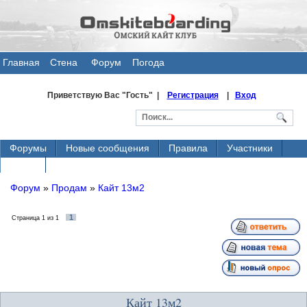
Главная
Стена
Форум
Погода
общения
Приветствую Вас
"Гость" |
Регистрация
|
Вход
Форумы
Новые сообщения
Правила
Участники
Поиск
Форум
»
Продам
»
Кайт 13м2
1
Страница
1
из
1
Кайт 13м2