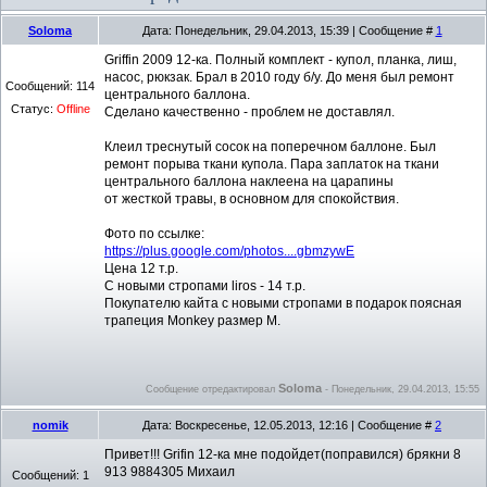
Soloma
Дата: Понедельник, 29.04.2013, 15:39 | Сообщение #
1
Griffin 2009 12-ка. Полный комплект - купол, планка, лиш,
насос, рюкзак. Брал в 2010 году б/у. До меня был ремонт
Сообщений:
114
центрального баллона.
Статус:
Offline
Сделано качественно - проблем не доставлял.
Клеил треснутый сосок на поперечном баллоне. Был
ремонт порыва ткани купола. Пара заплаток на ткани
центрального баллона наклеена на царапины
от жесткой травы, в основном для спокойствия.
Фото по ссылке:
https://plus.google.com/photos....gbmzywE
Цена 12 т.р.
С новыми стропами liros - 14 т.р.
Покупателю кайта с новыми стропами в подарок поясная
трапеция Monkey размер M.
Soloma
Сообщение отредактировал
-
Понедельник, 29.04.2013, 15:55
nomik
Дата: Воскресенье, 12.05.2013, 12:16 | Сообщение #
2
Привет!!! Grifin 12-ка мне подойдет(поправился) брякни 8
913 9884305 Михаил
Сообщений:
1