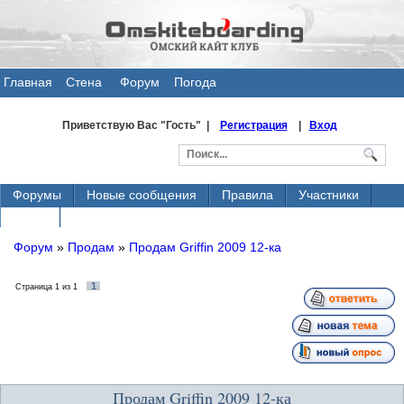
Главная
Стена
Форум
Погода
общения
Приветствую Вас
"Гость" |
Регистрация
|
Вход
Форумы
Новые сообщения
Правила
Участники
Поиск
Форум
»
Продам
»
Продам Griffin 2009 12-ка
1
Страница
1
из
1
Продам Griffin 2009 12-ка