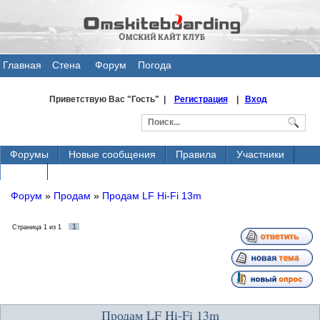
Главная
Стена
Форум
Погода
общения
Приветствую Вас
"Гость" |
Регистрация
|
Вход
Форумы
Новые сообщения
Правила
Участники
Поиск
Форум
»
Продам
»
Продам LF Hi-Fi 13m
1
Страница
1
из
1
Продам LF Hi-Fi 13m