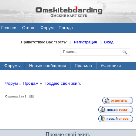
Главная
Стена
Форум
Погода
общения
Приветствую Вас
"Гость" |
Регистрация
|
Вход
Форумы
Новые сообщения
Правила
Участники
Поиск
Форум
»
Продам
»
Продаю свой экип.
1
Страница
1
из
1
Продаю свой экип.