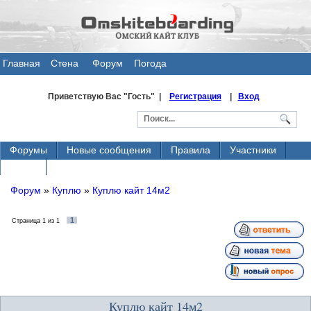
Главная
Стена
Форум
Погода
общения
Приветствую Вас
"Гость" |
Регистрация
|
Вход
Форумы
Новые сообщения
Правила
Участники
Поиск
Форум
»
Куплю
»
Куплю кайт 14м2
1
Страница
1
из
1
Куплю кайт 14м2