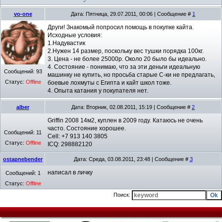
vo-one
Дата: Пятница, 29.07.2011, 00:06 | Сообщение #
1
Други! Знакомый попросил помощь в покупке кайта.
Исходные условия:
1.Надувастик
2.Нужен 14 размер, поскольку вес тушки порядка 100кг.
3. Цена - не более 25000р. Около 20 было бы идеально.
4. Состояние - понимаю, что за эти деньги идеальную
Сообщений:
93
машинку не купить, но просьба старые С-ки не предлагать,
Статус:
Offline
боевые лохмуты с Египта и кайт школ тоже.
4. Опыта катания у покупателя нет.
alber
Дата: Вторник, 02.08.2011, 15:19 | Сообщение #
2
Griffin 2008 14м2, куплен в 2009 году. Катаюсь не очень
часто. Состояние хорошее.
Сообщений:
11
Cell: +7 913 140 3805
Статус:
Offline
ICQ: 298882120
ostapnebender
Дата: Среда, 03.08.2011, 23:48 | Сообщение #
3
написал в личку
Сообщений:
1
Статус:
Offline
Поиск: