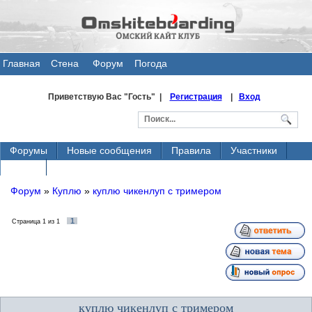
Главная
Стена
Форум
Погода
общения
Приветствую Вас
"Гость" |
Регистрация
|
Вход
Форумы
Новые сообщения
Правила
Участники
Поиск
Форум
»
Куплю
»
куплю чикенлуп с тримером
1
Страница
1
из
1
куплю чикенлуп с тримером