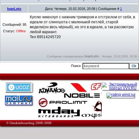
IvanLeto
Дата: Четверг, 15.02.2018, 20:08 | Сообщение #
1
Куплю чикенлуп с нижним тримером и отстрелом от себя, в
идеале от слингшота с маленькой петлёй, старой
Сообщений:
95
модели(он весь чёрный), но это в идеале, а так рассмотрю
Статус:
Offline
любой вариант.
Тел 89514245720
IvanLeto
Сообщение отредактировал
-
Четверг, 15.02.2018, 20:09
Поиск:
© Omskiteboarding 2008-3008