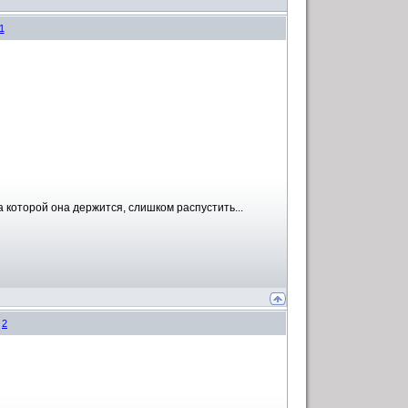
1
а которой она держится, слишком распустить...
#
2