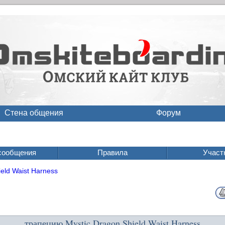
Стена общения
Форум
сообщения
Правила
Участ
eld Waist Harness
трапецию Mystic Dragon Shield Waist Harness