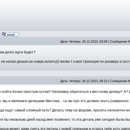
Дата: Четверг, 26.12.2013, 00:09 | Сообщение 
как долго идти будет?
о не начал деньги на новую копить))) жалко т к моя трапеция по размеру и со
Дата: Четверг, 26.12.2013, 00:10 | Сообщение 
я пойти более простым путем? Например обратиться к местному дилеру? А?
о, мы и являемся дилерами Мистика... ты же про это должен знать (наверное)
гда ищут самый сложный путь? Делать тему на форуме, просить непонятно ко
тя бы несколько дней назад мне позвонил, то эта деталь уже сегодня была бы 
душа может даже снять эту деталь с новой трапеции и отдать тебе хоть завтра.