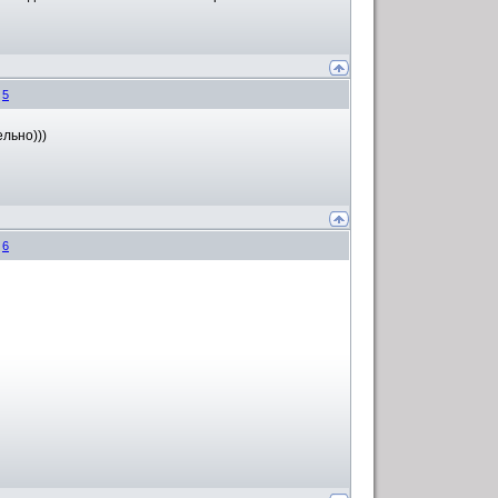
#
5
ельно)))
#
6