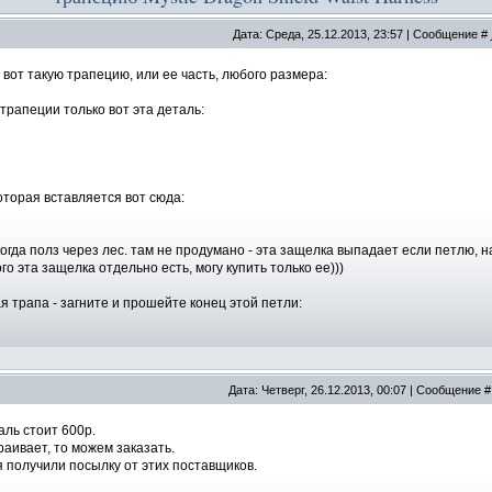
Дата: Среда, 25.12.2013, 23:57 | Сообщение #
 вот такую трапецию, или ее часть, любого размера:
 трапеции только вот эта деталь:
оторая вставляется вот сюда:
когда полз через лес. там не продумано - эта защелка выпадает если петлю, н
ого эта защелка отдельно есть, могу купить только ее)))
ая трапа - загните и прошейте конец этой петли:
Дата: Четверг, 26.12.2013, 00:07 | Сообщение 
аль стоит 600р.
раивает, то можем заказать.
я получили посылку от этих поставщиков.