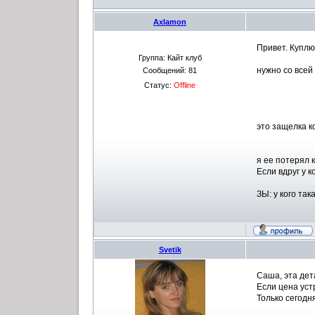
Axlamon
Привет. Куплю
Группа: Кайт клуб
нужно со всей
Сообщений:
81
Статус:
Offline
это защелка к
я ее потерял 
Если вдруг у к
ЗЫ: у кого так
Svetik
Саша, эта дет
Если цена уст
Только сегодн