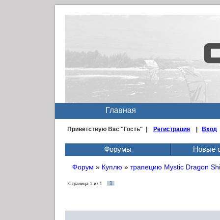
Главная
Приветствую Вас
"Гость" |
Регистрация
|
Вход
Форумы
Новые 
Форум
»
Куплю
»
трапецию Mystic Dragon Shi
1
Страница
1
из
1