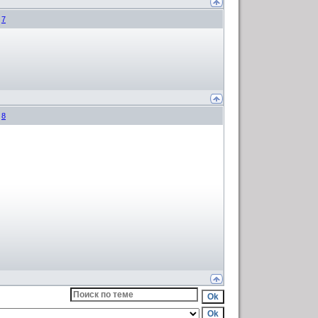
#
7
#
8