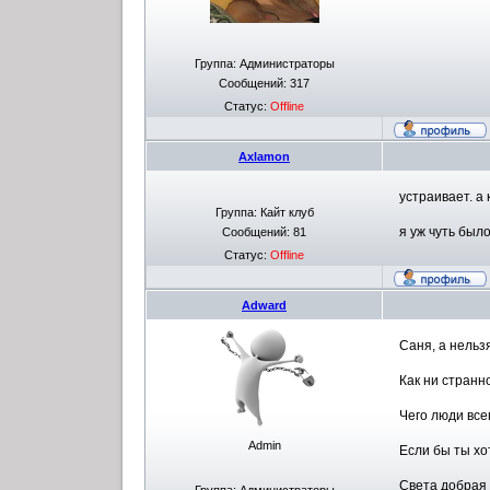
Группа: Администраторы
Сообщений:
317
Статус:
Offline
Axlamon
устраивает. а 
Группа: Кайт клуб
я уж чуть был
Сообщений:
81
Статус:
Offline
Adward
Саня, а нельз
Как ни странн
Чего люди все
Admin
Если бы ты хо
Света добрая 