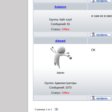
Axlamon
я сам не в ом
Группа: Кайт клуб
Сообщений:
81
Статус:
Offline
Adward
ОК
Admin
Группа: Администраторы
Сообщений:
2373
Статус:
Offline
1
Страница
1
из
1