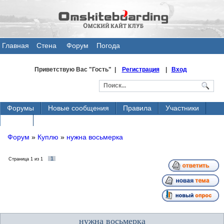
Главная
Стена
Форум
Погода
общения
Приветствую Вас
"Гость" |
Регистрация
|
Вход
Форумы
Новые сообщения
Правила
Участники
Поиск
Форум
»
Куплю
»
нужна восьмерка
1
Страница
1
из
1
нужна восьмерка