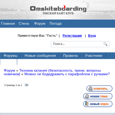
Главная
Стена
Форум
Погода
общения
Приветствую Вас
"Гость" |
Регистрация
|
Вход
Форумы
Новые сообщения
Правила
Участники
Поиск
Форум
»
Техника катания (безопасность, трюки, вопросы
новичков)
»
Можно ли бодидражить с парафойлом с ручками?
1
Страница
1
из
1