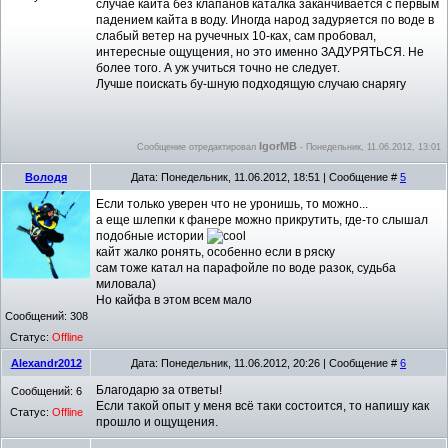
случае кайта без клапанов каталка заканчивается с первым
падением кайта в воду. Иногда народ задуряется по воде в
слабый ветер на ручечных 10-ках, сам пробовал,
интересные ощущения, но это именно ЗАДУРЯТЬСЯ. Не
более того. А уж учиться точно не следует.
Лучше поискать бу-шную подходящую случаю снарягу
IgorMB
Сообщение отредактировал
-
Понедельник, 11.06.2012, 13:01
Володя
Дата: Понедельник, 11.06.2012, 18:51 | Сообщение #
5
Если только уверен что не уронишь, то можно...
а еще шлепки к фанере можно прикрутить, где-то слышал
подобные истории
кайт жалко ронять, особенно если в ряску
сам тоже катал на парафойле по воде разок, судьба
миловала)
Но кайфа в этом всем мало
Сообщений:
308
Статус:
Offline
Alexandr2012
Дата: Понедельник, 11.06.2012, 20:26 | Сообщение #
6
Благодарю за ответы!
Сообщений:
6
Если такой опыт у меня всё таки состоится, то напишу как
Статус:
Offline
прошло и ощущения.