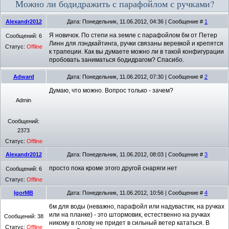
Можно ли бодидражить с парафойлом с ручками?
Alexandr2012
Дата: Понедельник, 11.06.2012, 04:36 | Сообщение #
1
Я новичок. По степи на земле с парафойлом 6м от Петер
Сообщений:
6
Линн для лэндкайтинга, ручки связаны веревкой и крепятся
Статус:
Offline
к трапеции. Как вы думаете можно ли в такой конфигурации
пробовать заниматься бодидрагом? Спасибо.
Adward
Дата: Понедельник, 11.06.2012, 07:30 | Сообщение #
2
Думаю, что можно. Вопрос только - зачем?
Admin
Сообщений:
2373
Статус:
Offline
Alexandr2012
Дата: Понедельник, 11.06.2012, 08:03 | Сообщение #
3
просто пока кроме этого другой снаряги нет
Сообщений:
6
Статус:
Offline
IgorMB
Дата: Понедельник, 11.06.2012, 10:56 | Сообщение #
4
6м для воды (неважно, парафойл или надувастик, на ручках
или на планке) - это штормовик, естественно на ручках
Сообщений:
38
никому в голову не придет в сильный ветер кататься. В
Статус:
Offline